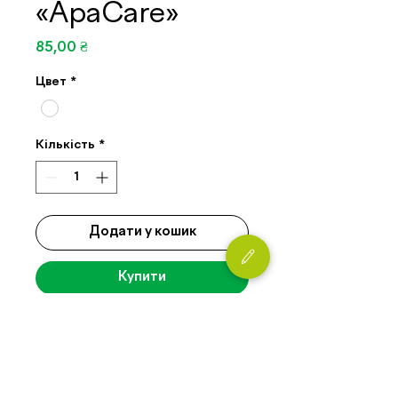
«ApaCare»
Ціна
85,00 ₴
Цвет
*
Кількість
*
Додати у кошик
Купити
ОПИС ТОВАРУ