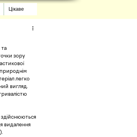
Цікаве
очки зору 
астикової 
 природнім 
еріал легко 
ий вигляд. 
тривалістю 
а здійснюються 
ля видалення 
. 