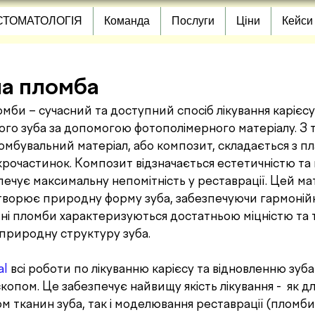
СТОМАТОЛОГІЯ
Команда
Послуги
Ціни
Кейси
а пломба
ого зуба за допомогою фотополімерного матеріалу. З т
омбувальний матеріал, або композит, складається з пл
крочастинок. Композит відзначається естетичністю та
ечує максимальну непомітність у реставрації. Цей мат
творює природну форму зуба, забезпечуючи гармонійн
тні пломби характеризуються достатньою міцністю та 
 природну структуру зуба.
al
 всі роботи по лікуванню карієсу та відновленню зуб
копом. Це забезпечує найвищу якість лікування -  як д
 тканин зуба, так і моделювання реставрації (пломби)