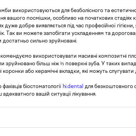
ння вашого посмішки, особливо на початкових стадіях ка
х дуже добре виявляється під час професійної гігієни, 
рік. Так ви можете запобігати ускладенням та дорогова
и достатньо сильно зруйновані. 
ли зруйновано більш ніж ⅔ поверхні зуба. У таких випа
і коронки або керамічні вкладки, які можуть слугувати 
 фахівців біостоматології 
hi.dental
 для безкоштовного о
 адекватного вашій ситуації лікування.