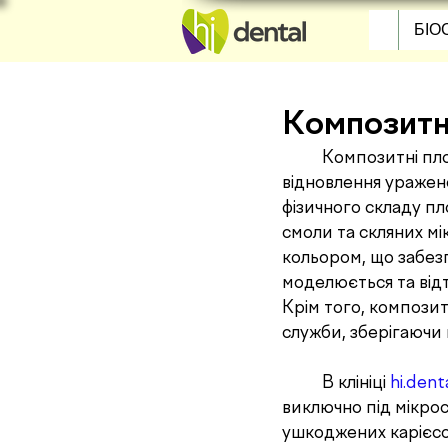
БІО
Композитн
	Композитні пломби – сучасний та доступний спосіб лікування карієсу та 
відновлення уражен
фізичного складу пл
смоли та скляних мі
кольором, що забезп
моделюється та від
Крім того, компози
служби, зберігаючи
	В клініці 
hi.dent
виключно під мікрос
ушкоджених карієсом