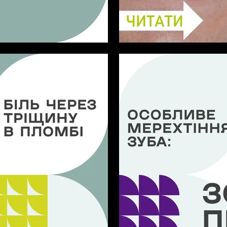
АТИ ПРО КОРОНКИ З
Відновлення усмішк