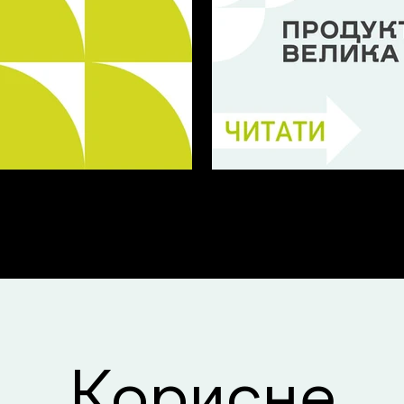
чні вкладки
Продуктивний візит
Корисне