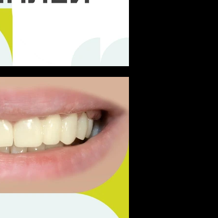
 зуба: Золотий пінлей