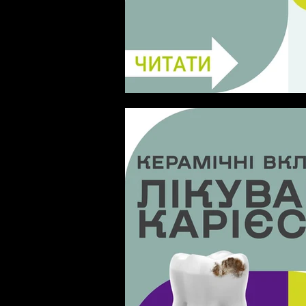
Біль через тріщину в плом