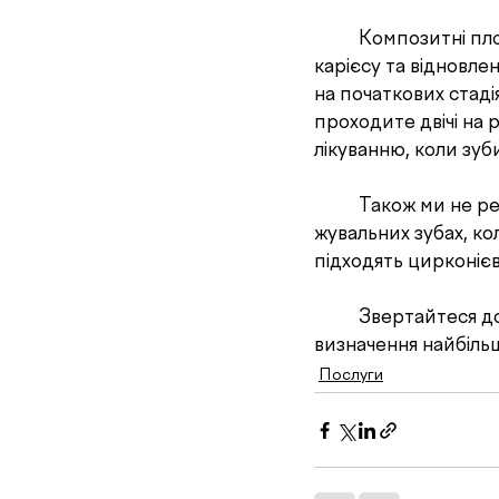
	Композитні пломби використовуються для безболісного та естетичного лікування 
карієсу та відновле
на початкових стадія
проходите двічі на 
лікуванню, коли зуб
	Також ми не рекомендуємо використовувати масивні композитні пломби на 
жувальних зубах, ко
підходять цирконієв
	Звертайтеся до
визначення найбільш
Послуги