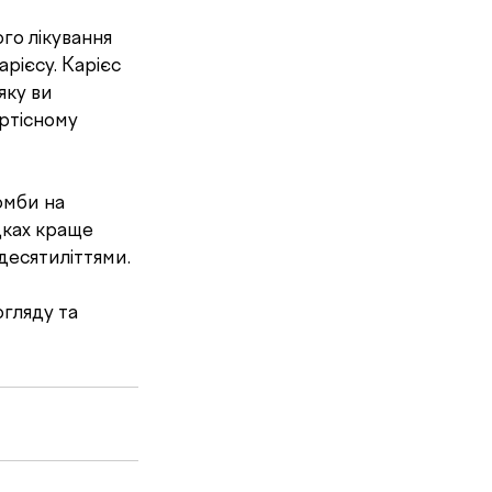
рієсу. Карієс 
яку ви 
ртісному 
дках краще 
десятиліттями. 
гляду та 