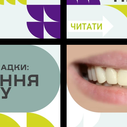
бі
Особливе мерехтіння