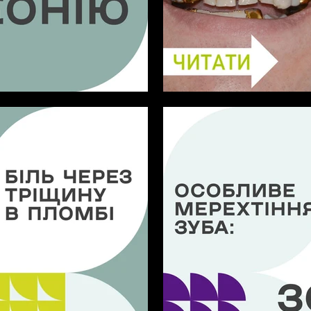
АТИ ПРО КОРОНКИ З
Відновлення усмішк