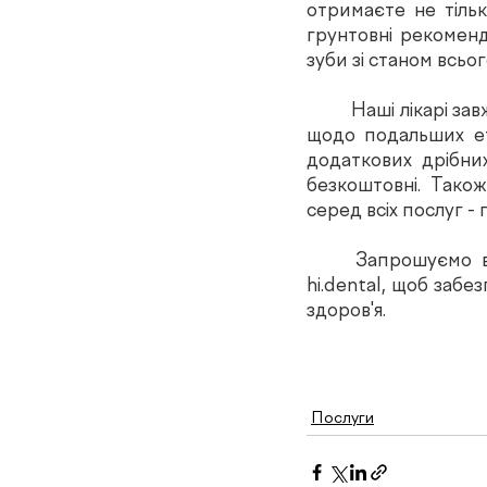
отримаєте не тільк
грунтовні рекоменда
зуби зі станом всьо
	Наші лікарі завжди готові відповісти на ваші питання та надати детальну інформацію 
щодо подальших ет
додаткових дрібних
безкоштовні. Тако
серед всіх послуг - 
hi.dental
, щоб забез
здоров'я.
Послуги