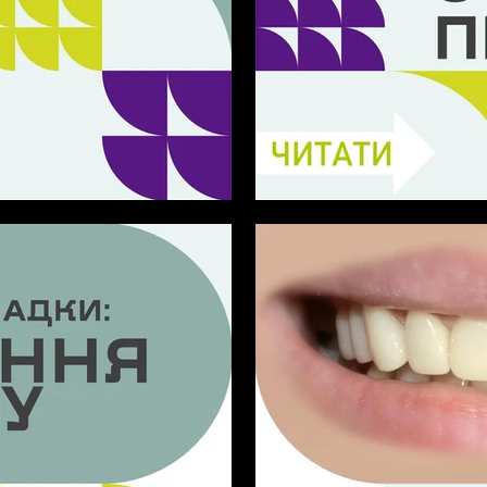
бі
Особливе мерехтіння