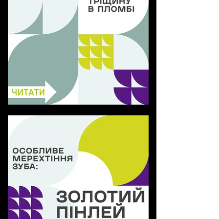
Біль через тріщину в
пломбі