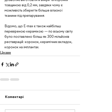
дозволяє виготовляти вініри та коронки 
товщиною від 0,2 мм, завдяки чому є 
можливість зберегти більше власної 
тканини під препарування. 
Відомо, що E-max є також найбільш 
перевіреною керамікою 
—
 по всьому світу 
було поставлено більш як 300 мільйонів 
реставрацій: коронок, керамічних вкладок, 
коронок на імплантах.
Цікаве
Коментарі