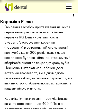
Кераміка E-max
Основним засобом протезування пацієнтів 
керамічними реставраціями є лейцитна 
кераміка IPS E-max компанії Ivoclar 
Vivadent. Застосування кераміки 
(порцеляни) в ортопедичній стоматології 
налічує більш як 200 років, однак лише 
нещодавно було винайдено матеріал, який 
зберігає/відновлює природну красу зубів. 
Цей новий матеріал має небачені досі 
естетичні властивості, які відповідають 
справжнім зубам, та споживчі параметри, які 
вирізняються стабільністю характеристик та 
надзвичайною міцністю. 
Кераміка E-max має виняткову міцність на 
вигин та стиснення 
—
 до 400 МПа, що 