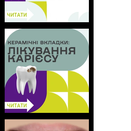
Особливе мерехтіння
зуба: Золотий пінлей
Лікування карієсу: