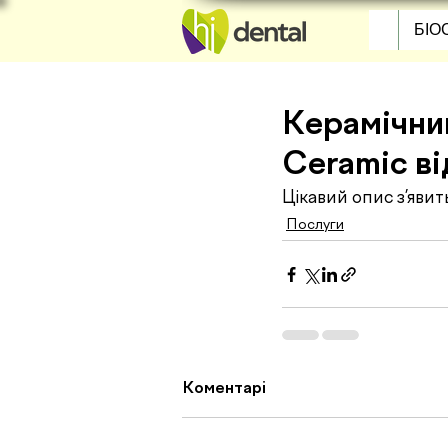
БІО
Керамічни
Ceramic в
Цікавий опис з’яви
Послуги
Коментарі