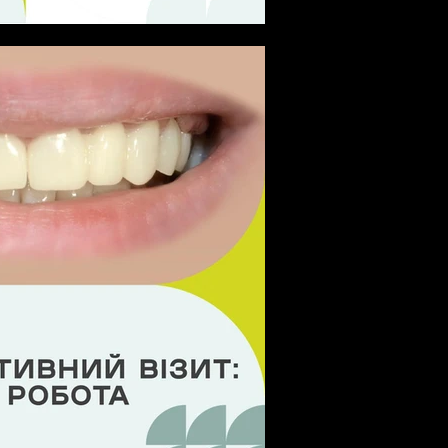
 зуба: Золотий пінлей