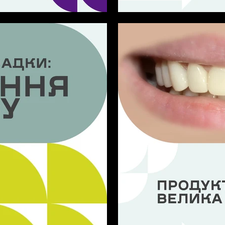
бі
Особливе мерехтіння