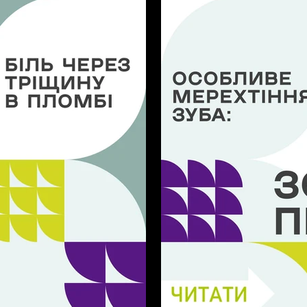
АТИ ПРО КОРОНКИ З
Відновлення усмішк