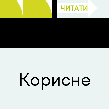
чні вкладки
Продуктивний візит
Корисне