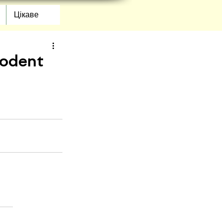
Цікаве
eodent