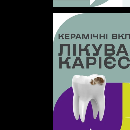
Біль через тріщину в плом