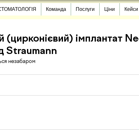
СТОМАТОЛОГІЯ
Команда
Послуги
Ціни
Кейси
й (цирконієвий) імплантат N
ід Straumann
ться незабаром